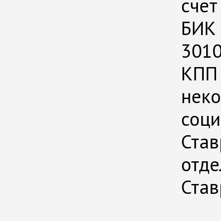
счет
БИК 
3010
КПП 
неко
соци
Став
отде
Став
⠀