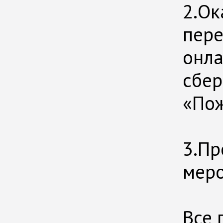
2.Ок
пере
онла
сбер
«Пож
⠀
3.Пр
меро
⠀
Все 