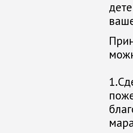
дете
ваше
Прин
можн
⠀
1.Сд
поже
благ
мара