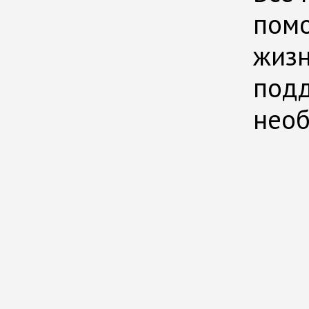
помо
жизн
подд
нео