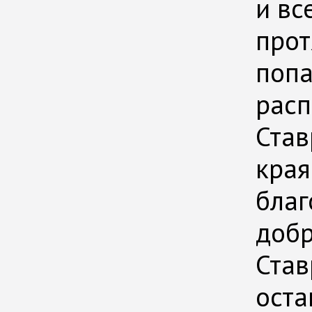
и вс
прот
попа
расп
Став
края
благ
добр
Став
оста