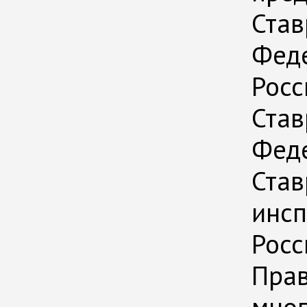
Став
Феде
Росс
Став
Феде
Став
инсп
Росс
Прав
мног