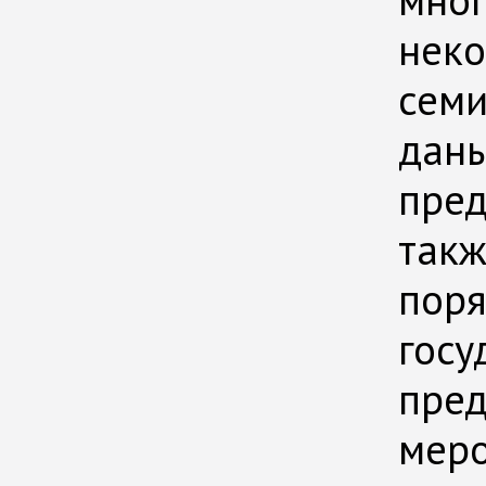
неко
семи
даны
пред
такж
поря
госу
пред
меро