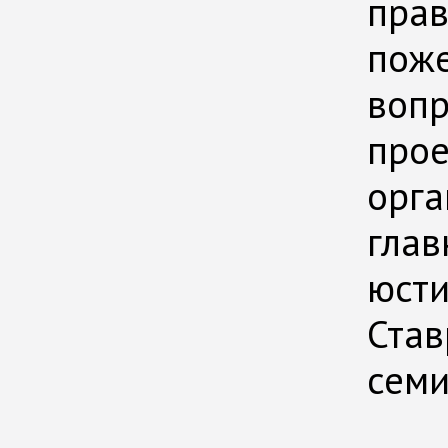
прав
поже
вопр
прое
орга
глав
юсти
Став
семи