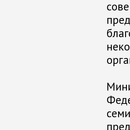
Мини
Феде
семи
пред